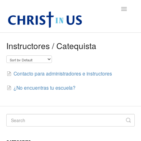
Toggle
Navigatio
Support Home Page
Instructores / Catequista
Christ In Us
Cristo en Nosotros
Contacto para administradores e instructores
¿No encuentras tu escuela?